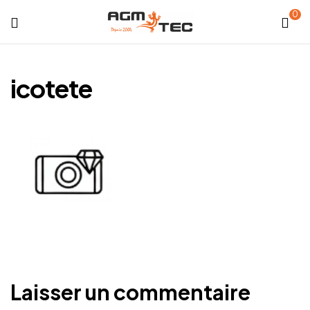
0
Tubicam®
XL
icotete
–
Caméra
d'inspection
Ø50
mm
Laisser un commentaire