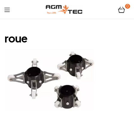
0
Tubicam®
XL
roue
–
Caméra
d'inspection
Ø50
mm