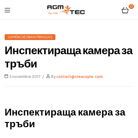
0
Tubicam®
XL
CAMÉRA DE DRAIN FRANÇAIS
Инспектираща камера за
–
тръби
Caméra
3 novembre 2017
By
contact@creacopie.com
d'inspection
Ø50
mm
Инспектираща камера за
тръби