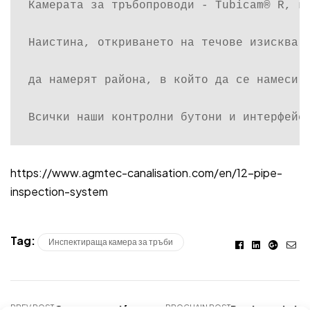
Камерата за тръбопроводи - Tubicam® R, ко
Наистина, откриването на течове изисква б
да намерят района, в който да се намеси п
Всички наши контролни бутони и интерфейс
https://www.agmtec-canalisation.com/en/12-pipe-
inspection-system
Tag:
Facebook
Linkedin
Googl
E-
Инспектираща камера за тръби
mai
PREV POST
Comment détecter des
PROCHAIN POST
Rør inspektio