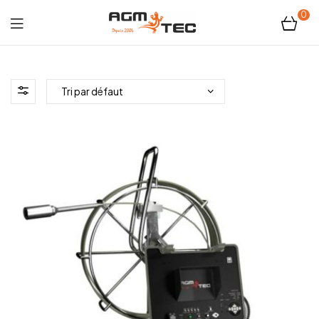
0
Tubicam®
XL
–
Caméra
d'inspection
Ø50
mm