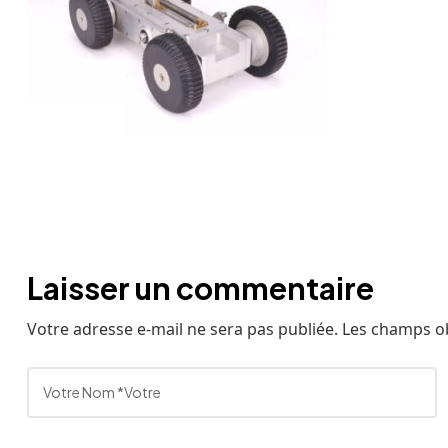
Caméra
de
canalisation
AGM
TEC
Laisser un commentaire
Votre adresse e-mail ne sera pas publiée.
Les champs ob