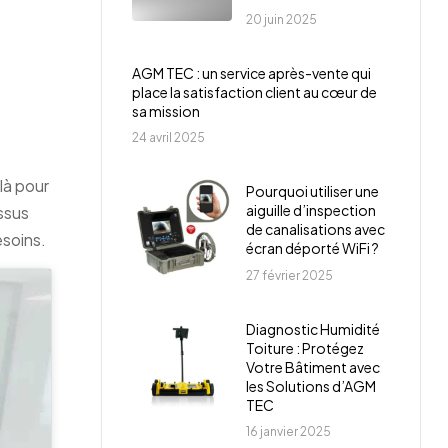
20 juin 2025
AGM TEC : un service après-vente qui
place la satisfaction client au cœur de
sa mission
24 avril 2025
là pour
Pourquoi utiliser une
aiguille d’inspection
ssus
de canalisations avec
soins.
écran déporté WiFi ?
27 février 2025
Diagnostic Humidité
Toiture : Protégez
Votre Bâtiment avec
les Solutions d’AGM
TEC
16 janvier 2025