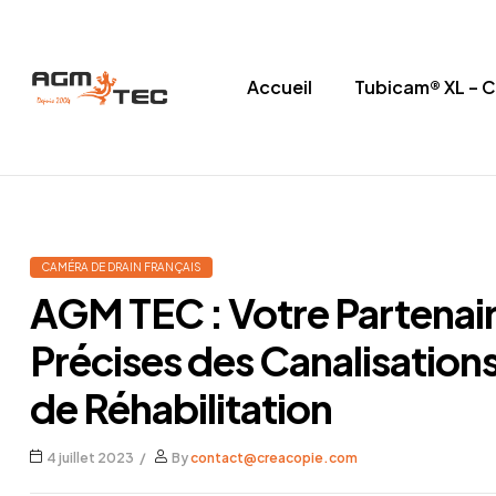
Accueil
Tubicam® XL – 
Tubicam®
XL
–
CAMÉRA DE DRAIN FRANÇAIS
Caméra
AGM TEC : Votre Partenair
d'inspection
Précises des Canalisatio
Ø50
de Réhabilitation
mm
4 juillet 2023
By
contact@creacopie.com
Caméra