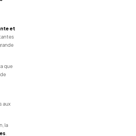
ante et
otantes
 grande
ra que
 de
s aux
, la
tes
.