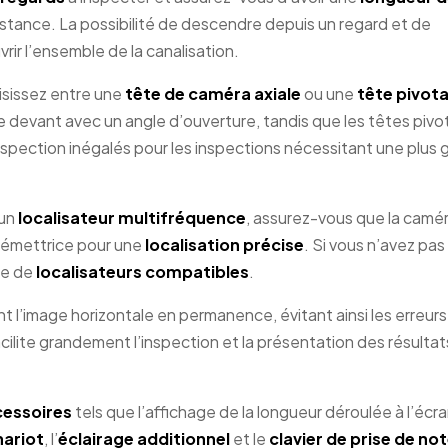
istance. La possibilité de descendre depuis un regard et de
rir l’ensemble de la canalisation.
isissez entre une
tête de caméra axiale
ou une
tête pivot
ite devant avec un angle d’ouverture, tandis que les têtes piv
’inspection inégalés pour les inspections nécessitant une plus
’un
localisateur multifréquence
, assurez-vous que la camé
 émettrice pour une
localisation précise
. Si vous n’avez pas
me de
localisateurs compatibles
.
t l’image horizontale en permanence, évitant ainsi les erreurs
acilite grandement l’inspection et la présentation des résultat
essoires
tels que l’affichage de la longueur déroulée à l’écran
hariot
, l’
éclairage additionnel
et le
clavier de prise de no