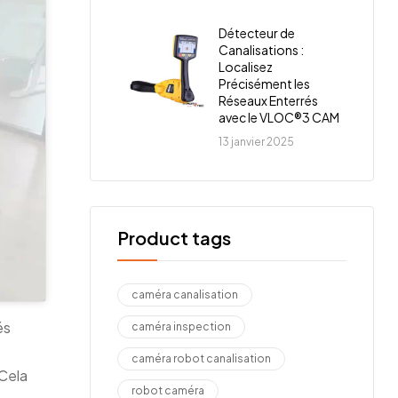
Détecteur de
Canalisations :
Localisez
Précisément les
Réseaux Enterrés
avec le VLOC®3 CAM
13 janvier 2025
Product tags
caméra canalisation
és
caméra inspection
caméra robot canalisation
 Cela
robot caméra