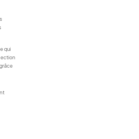
s
s
e qui
pection
 grâce
ant