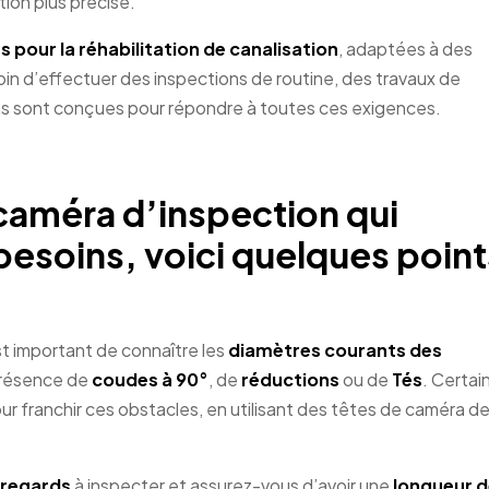
tion plus précise.
pour la réhabilitation de canalisation
, adaptées à des
n d’effectuer des inspections de routine, des travaux de
s sont conçues pour répondre à toutes ces exigences.
caméra d’inspection
qui
besoins, voici quelques point
est important de connaître les
diamètres courants des
 présence de
coudes à 90°
, de
réductions
ou de
Tés
. Certai
franchir ces obstacles, en utilisant des têtes de caméra d
 regards
à inspecter et assurez-vous d’avoir une
longueur 