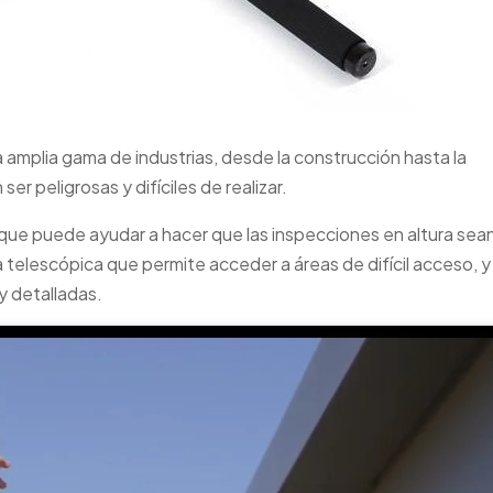
 amplia gama de industrias, desde la construcción hasta la
 peligrosas y difíciles de realizar.
que puede ayudar a hacer que las inspecciones en altura sea
 telescópica que permite acceder a áreas de difícil acceso, y
y detalladas.