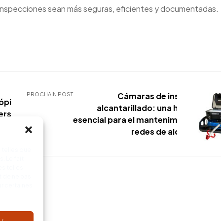
 inspecciones sean más seguras, eficientes y documentadas.
PROCHAIN POST
Cámaras de inspección d
ópica
alcantarillado: una herramient
rsátil
esencial para el mantenimiento de la
a
redes de alcantarillad
 telles que
. Le fait
s telles
t de ne pas
ur certaines