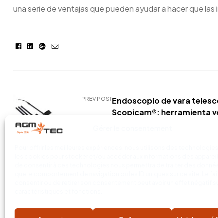
una serie de ventajas que pueden ayudar a hacer que las
Facebook
Linkedin
Google+
E-
mail
PREV POST
Endoscopio de vara telesc
Scopicam®: herramienta ve
para inspecciones en altur
Gérer le consentement
Pour offrir les meilleures expériences, nous utilisons des technologies
les cookies pour stocker et/ou accéder aux informations des appareils
de consentir à ces technologies nous permettra de traiter des donnée
que le comportement de navigation ou les ID uniques sur ce site. Le fai
consentir ou de retirer son consentement peut avoir un effet négatif s
caractéristiques et fonctions.