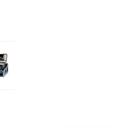
e
a
s
o