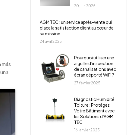
20 juin 2025
AGM TEC : un service après-vente qui
place la satisfaction client au cœur de
sa mission
24 avril 2025
Pourquoi utiliser une
aiguille d’inspection
n más
de canalisations avec
 una
écran déporté WiFi ?
27 février 2025
Diagnostic Humidité
Toiture : Protégez
Votre Bâtiment avec
les Solutions d’AGM
TEC
16 janvier 2025