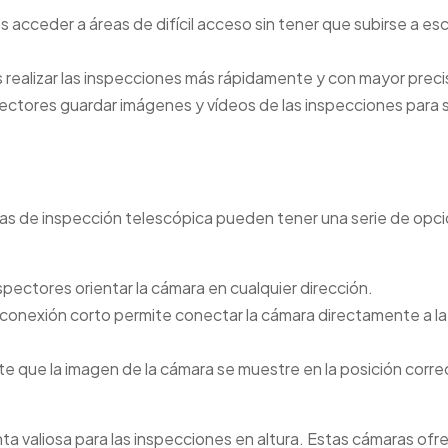
 acceder a áreas de difícil acceso sin tener que subirse a es
 realizar las inspecciones más rápidamente y con mayor preci
ectores guardar imágenes y vídeos de las inspecciones para 
aras de inspección telescópica pueden tener una serie de opc
nspectores orientar la cámara en cualquier dirección.
conexión corto permite conectar la cámara directamente a la
ite que la imagen de la cámara se muestre en la posición corre
a valiosa para las inspecciones en altura. Estas cámaras ofr