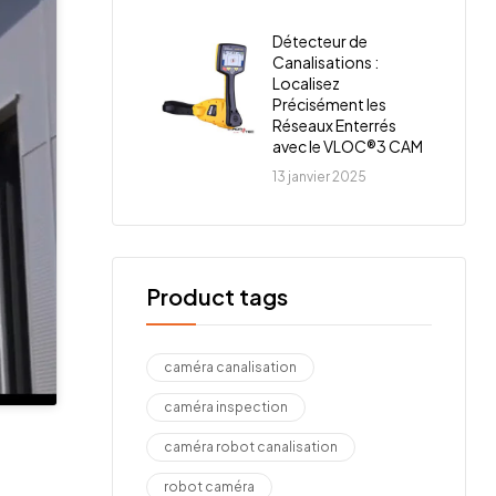
Détecteur de
Canalisations :
Localisez
Précisément les
Réseaux Enterrés
avec le VLOC®3 CAM
13 janvier 2025
Product tags
caméra canalisation
caméra inspection
caméra robot canalisation
robot caméra