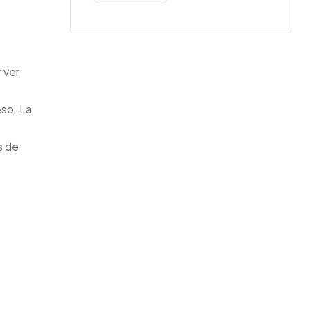
 ver
eso. La
s de