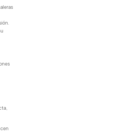
caleras
sión.
su
iones
cta,
ecen