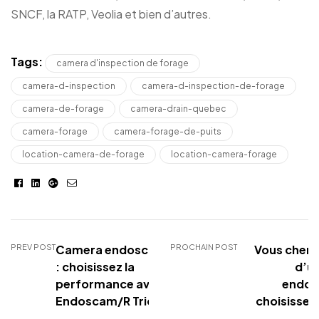
SNCF, la RATP, Veolia et bien d’autres.
Tags:
camera d'inspection de forage
camera-d-inspection
camera-d-inspection-de-forage
camera-de-forage
camera-drain-quebec
camera-forage
camera-forage-de-puits
location-camera-de-forage
location-camera-forage
Facebook
Linkedin
Google+
E-
mail
PREV POST
Camera endoscopique
PROCHAIN POST
Vous cherch
: choisissez la
d’u
performance avec
endos
Endoscam/R Trio
choisissez