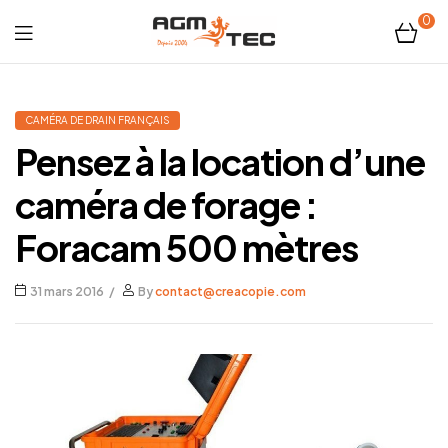
0
Tubicam®
XL
CAMÉRA DE DRAIN FRANÇAIS
Pensez à la location d’une
–
caméra de forage :
Caméra
Foracam 500 mètres
d'inspection
31 mars 2016
By
contact@creacopie.com
Ø50
mm