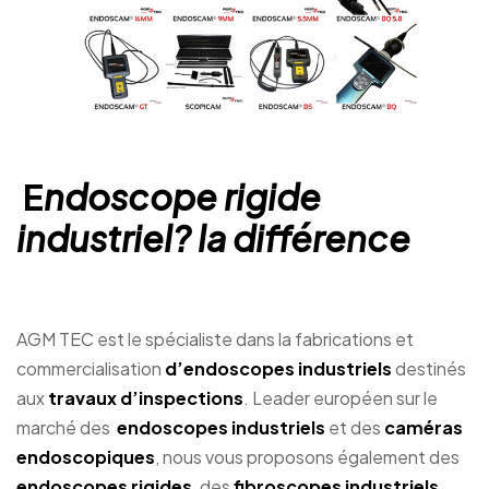
E
ndoscope rigide
industriel? la différence
AGM TEC est le spécialiste dans la fabrications et
commercialisation
d’endoscopes industriels
destinés
aux
travaux d’inspections
. Leader européen sur le
marché des
endoscopes industriels
et des
caméras
endoscopiques
, nous vous proposons également des
endoscopes rigides
, des
fibroscopes industriels
,