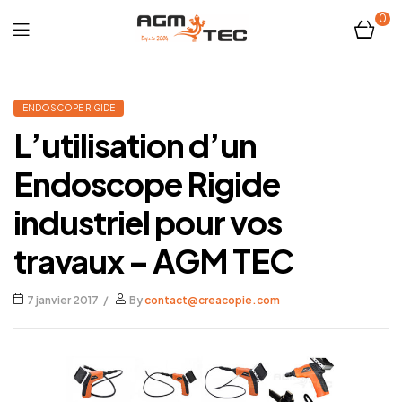
0
Tubicam®
XL
ENDOSCOPE RIGIDE
L’utilisation d’un
–
Endoscope Rigide
Caméra
industriel pour vos
d'inspection
travaux – AGM TEC
Ø50
7 janvier 2017
By
contact@creacopie.com
mm