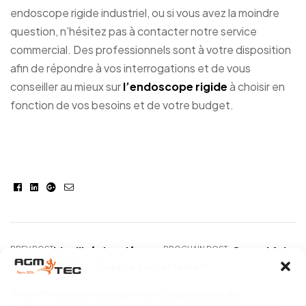
endoscope rigide industriel, ou si vous avez la moindre
question, n’hésitez pas à contacter notre service
commercial. Des professionnels sont à votre disposition
afin de répondre à vos interrogations et de vous
conseiller au mieux sur
l’endoscope rigide
à choisir en
fonction de vos besoins et de votre budget.
Facebook
Linkedin
Google+
E-
mail
PREV POST
L’utilité des détecteurs
PROCHAIN POST
Quand faire 
Gérer le consentement
de réseaux et
une inspecti
canalisations
endoscope in
Pour offrir les meilleures expériences, nous utilisons des
souterrains – AGM TEC