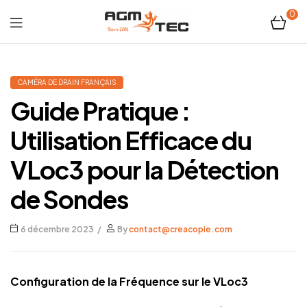
0
Tubicam®
XL
CAMÉRA DE DRAIN FRANÇAIS
Guide Pratique :
–
Utilisation Efficace du
Caméra
VLoc3 pour la Détection
d'inspection
de Sondes
Ø50
6 décembre 2023
By
contact@creacopie.com
mm
Configuration de la Fréquence sur le VLoc3