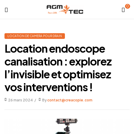
0
Tubicam®
XL
LOCATION DE CAMERA POUR DRAIN
Location endoscope
–
canalisation : explorez
Caméra
l’invisible et optimisez
d'inspection
vos interventions !
Ø50
26 mars 2024
By
contact@creacopie.com
mm