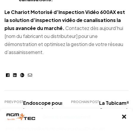
Le
Chariot Motorisé d’Inspection
Vidéo 600AX est
la solution d’inspection vidéo de canalisations la
plus avancée du marché.
Contactez dès aujourd’hui
[nom du fabricant ou distributeur] pour une
démonstration et optimisez la gestion de votre réseau
d’assainissement.
Facebook
Linkedin
Google+
E-
mail
PREV POST
Endoscope pour
PROCHAIN POST
La Tubicam® 
inspection de
Compact : Un
Gérer le consentement
canalisations : AGM
Avanc
TEC, le leader français
Location d’
Pour offrir les meilleures expériences, nous utilisons des
depuis 2004
pou