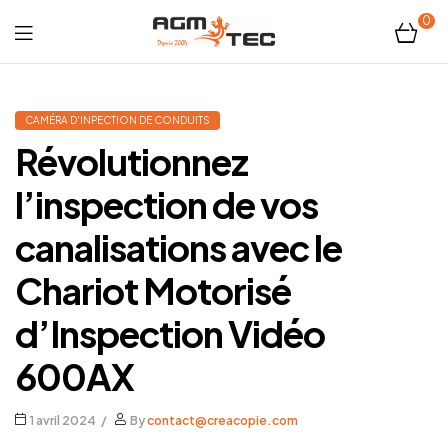
0
Tubicam®
XL
CAMÉRA D'INPECTION DE CONDUITS
Révolutionnez
–
l’inspection de vos
Caméra
canalisations avec le
d'inspection
Chariot Motorisé
Ø50
d’Inspection Vidéo
mm
600AX
1 avril 2024
By
contact@creacopie.com