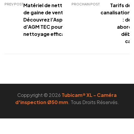
PREV POST
Matériel de nettoyage
PROCHAIN POST
Tarifs des
de gaine de ventilation :
canalisation 
Découvrez l’Aspicam
: de
d’AGM TEC pour un
aborda
nettoyage efficace
débo
can
Coppyright © 2026
Tubicam® XL - Caméra
d'inspection Ø50 mm
. Tous Droits Réservés.