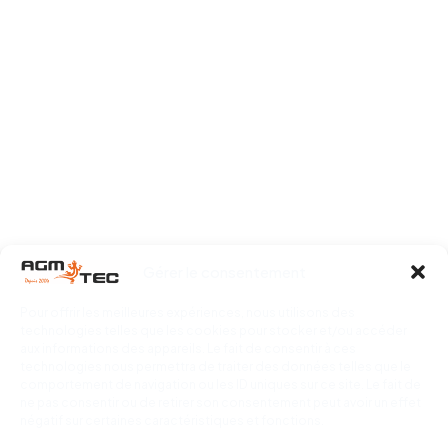
Gérer le consentement
Pour offrir les meilleures expériences, nous utilisons des
technologies telles que les cookies pour stocker et/ou accéder
aux informations des appareils. Le fait de consentir à ces
technologies nous permettra de traiter des données telles que le
comportement de navigation ou les ID uniques sur ce site. Le fait de
ne pas consentir ou de retirer son consentement peut avoir un effet
négatif sur certaines caractéristiques et fonctions.