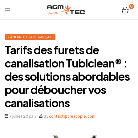
0
Tubicam®
XL
CAMÉRA DE DRAIN FRANÇAIS
Tarifs des furets de
–
canalisation Tubiclean® :
Caméra
des solutions abordables
d'inspection
pour déboucher vos
Ø50
canalisations
mm
7 juillet 2023
By
contact@creacopie.com