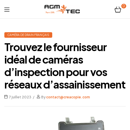
0
Tubicam®
XL
CAMÉRA DE DRAIN FRANÇAIS
Trouvez le fournisseur
–
idéal de caméras
Caméra
d’inspection pour vos
d'inspection
réseaux d’assainissement
Ø50
7 juillet 2023
By
contact@creacopie.com
mm