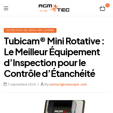
0
Tubicam®
XL
INSPECTION-DE-DRAIN-PAR-CAMERA
Tubicam® Mini Rotative :
–
Le Meilleur Équipement
Caméra
d’Inspection pour le
d'inspection
Contrôle d’Étanchéité
Ø50
7 septembre 2023
By
contact@creacopie.com
mm