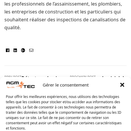
les professionnels de l’assainissement, les plombiers,
les entreprises de construction et les particuliers qui
souhaitent réaliser des inspections de canalisations de
qualité.
Facebook
Linkedin
Google+
E-
mail
PREV POST
PROCHAIN POST
Détecteur de niveau
Logiciel de 
d’eau : tout ce que vous
recherche de 
Gérer le consentement
devez savoir
outil ind
Pour offrir les meilleures expériences, nous utilisons des technologies
pour les prof
telles que les cookies pour stocker et/ou accéder aux informations des
appareils. Le fait de consentir à ces technologies nous permettra de
traiter des données telles que le comportement de navigation ou les ID
uniques sur ce site. Le fait de ne pas consentir ou de retirer son
consentement peut avoir un effet négatif sur certaines caractéristiques
et fonctions.