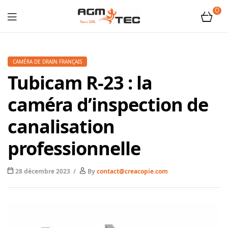
0
Tubicam®
XL
CAMÉRA DE DRAIN FRANÇAIS
Tubicam R-23 : la
–
caméra d’inspection de
Caméra
canalisation
d'inspection
professionnelle
Ø50
28 décembre 2023
By
contact@creacopie.com
mm