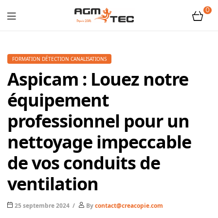
0
Tubicam®
XL
FORMATION DÉTECTION CANALISATIONS
Aspicam : Louez notre
–
équipement
Caméra
professionnel pour un
d'inspection
nettoyage impeccable
Ø50
de vos conduits de
ventilation
mm
25 septembre 2024
By
contact@creacopie.com