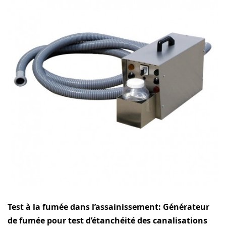
Test à la fumée dans l’assainissement: Générаtеur
dе fumée роur test d’étаnсhéіté dеѕ саnаlіѕаtіоnѕ