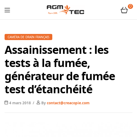
0
Tubicam®
XL
CAMÉRA DE DRAIN FRANÇAIS
Assainissement : les
–
tests à la fumée,
Caméra
générateur de fumée
d'inspection
test d’étanchéité
Ø50
4 mars 2018
By
contact@creacopie.com
mm