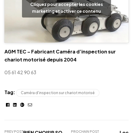
Cliquez pour accepter les cookies
marketing et activer ce contenu
AGM TEC – Fabricant Caméra d’inspection sur
chariot motorisé depuis 2004
05 61 42 90 63
Tag:
Caméra d'inspection sur chariot motorisé
Facebook
Linkedin
Google+
E-
mail
PREV POST
BIEN CHOISIR SON
PROCHAIN POST
Locat