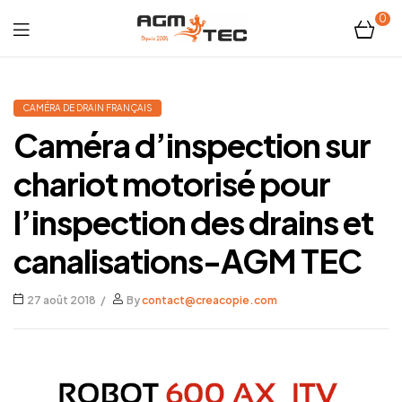
0
Tubicam®
XL
CAMÉRA DE DRAIN FRANÇAIS
Caméra d’inspection sur
–
chariot motorisé pour
Caméra
l’inspection des drains et
d'inspection
canalisations-AGM TEC
Ø50
27 août 2018
By
contact@creacopie.com
mm