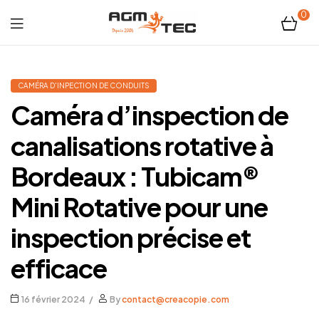
0
Tubicam®
XL
CAMÉRA D'INPECTION DE CONDUITS
Caméra d’inspection de
–
canalisations rotative à
Caméra
Bordeaux : Tubicam®
d'inspection
Mini Rotative pour une
Ø50
inspection précise et
mm
efficace
16 février 2024
By
contact@creacopie.com