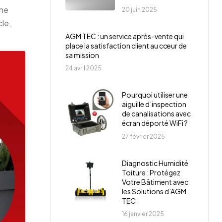
une
20 juin 2025
cle,
AGM TEC : un service après-vente qui
place la satisfaction client au cœur de
sa mission
24 avril 2025
Pourquoi utiliser une
aiguille d’inspection
de canalisations avec
écran déporté WiFi ?
27 février 2025
Diagnostic Humidité
Toiture : Protégez
Votre Bâtiment avec
les Solutions d’AGM
TEC
16 janvier 2025