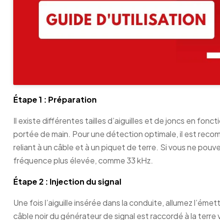
Étape 1 : Préparation
Il existe différentes tailles d’aiguilles et de joncs en fon
portée de main. Pour une détection optimale, il est recomm
reliant à un câble et à un piquet de terre. Si vous ne pouvez
fréquence plus élevée, comme 33 kHz.
Étape 2 : Injection du signal
Une fois l’aiguille insérée dans la conduite, allumez l’ém
câble noir du générateur de signal est raccordé à la terre v