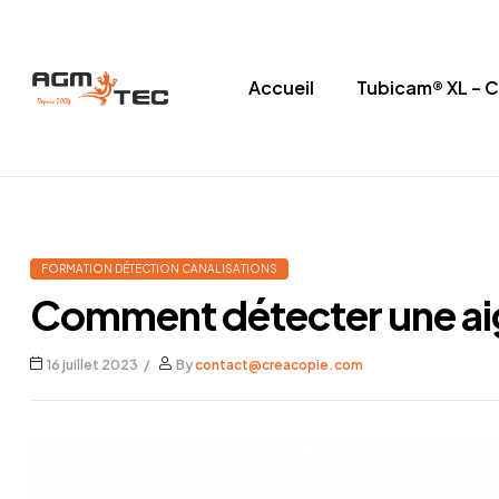
Accueil
Tubicam® XL – 
Tubicam®
XL
–
FORMATION DÉTECTION CANALISATIONS
Caméra
Comment détecter une aigu
d'inspection
16 juillet 2023
By
contact@creacopie.com
Ø50
mm
Caméra