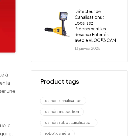
Détecteur de
Canalisations :
Localisez
Précisément les
Réseaux Enterrés
avec le VLOC®3 CAM
13 janvier 2025
té à
Product tags
en la
iser une
caméra canalisation
caméra inspection
caméra robot canalisation
ue le
guille.
robot caméra