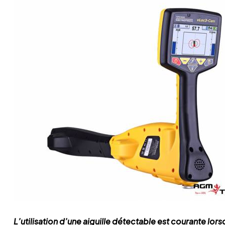
de
canalisation
AGM
TEC
L’utilisation d’une aiguille détectable est courante lors