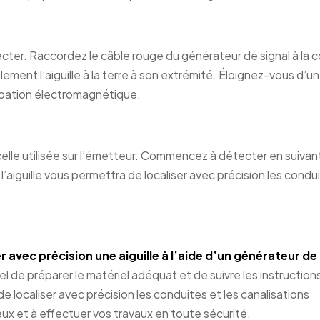
détecter. Raccordez le câble rouge du générateur de signal à la 
 également l’aiguille à la terre à son extrémité. Éloignez-vous d’u
rbation électromagnétique.
lle utilisée sur l’émetteur. Commencez à détecter en suivant
 l’aiguille vous permettra de localiser avec précision les condu
avec précision une aiguille à l’aide d’un générateur de
tiel de préparer le matériel adéquat et de suivre les instruction
localiser avec précision les conduites et les canalisations
ux et à effectuer vos travaux en toute sécurité.