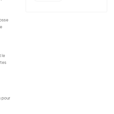
cosse
ne
 le
ites
s pour