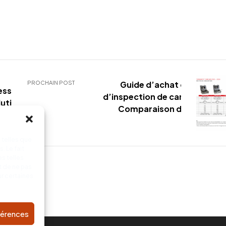
PROCHAIN POST
Guide d’achat de caméra
ssionnelle
d’inspection de canalisations 
olution pour
Comparaison des modèle
TUBICAM
 telles que
. Le fait
s telles
t de ne pas
ur certaines
éférences