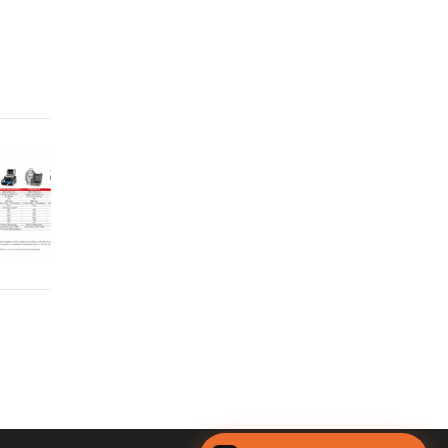
s
:
s
®