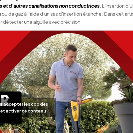
 et d’autres canalisations non conductrices.
L’insertion d’
ou de gaz à l’aide d’un sas d’insertion étanche. Dans cet arti
r détecter une aiguille avec précision.
r accepter les cookies
et activer ce contenu