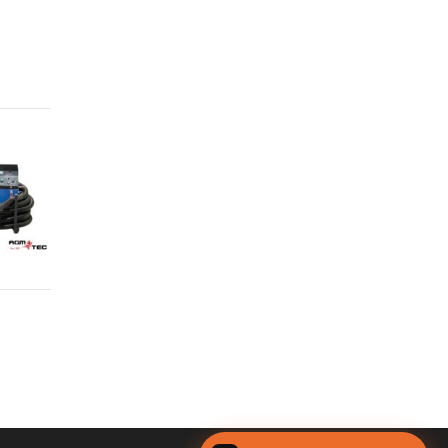
e
s
s
e
)