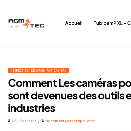
Accueil
Tubicam® XL – 
Tubicam®
XL
–
INSPECTION-DE-DRAIN-PAR-CAMERA
Caméra
Comment Les caméras pou
d'inspection
sont devenues des outils e
Ø50
industries
mm
27 juillet 2023
By
contact@creacopie.com
Caméra