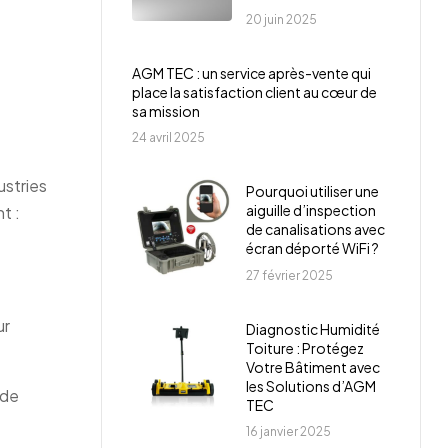
20 juin 2025
AGM TEC : un service après-vente qui
place la satisfaction client au cœur de
sa mission
24 avril 2025
ustries
Pourquoi utiliser une
aiguille d’inspection
t :
de canalisations avec
écran déporté WiFi ?
27 février 2025
ur
Diagnostic Humidité
Toiture : Protégez
Votre Bâtiment avec
les Solutions d’AGM
 de
TEC
16 janvier 2025