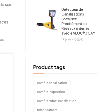
de suie
Détecteur de
Canalisations :
Localisez
paces
Précisément les
Réseaux Enterrés
avec le VLOC®3 CAM
ues
13 janvier 2025
Product tags
caméra canalisation
caméra inspection
caméra robot canalisation
robot caméra