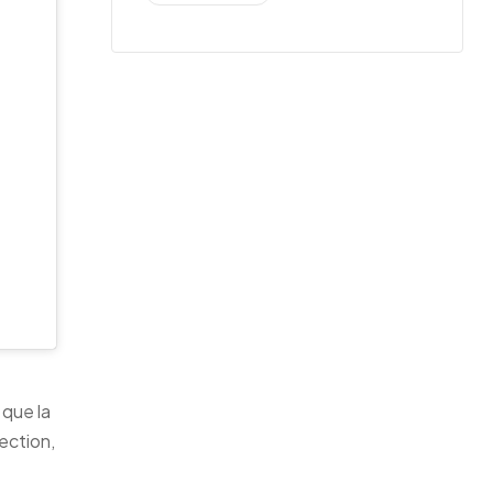
 que la
ection,