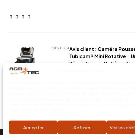
Facebook
Linkedin
Google+
E-
mail
PREV POST
Avis client : Caméra Pouss
Tubicam® Mini Rotative – 
Révolution en Matière d’In
de Canalisations
Gérer le consentement
Pour offrir les meilleures expériences, nous utilisons des technologies
les cookies pour stocker et/ou accéder aux informations des appareils
de consentir à ces technologies nous permettra de traiter des donnée
que le comportement de navigation ou les ID uniques sur ce site. Le fai
consentir ou de retirer son consentement peut avoir un effet négatif s
caractéristiques et fonctions.
Accepter
Refuser
Voir les pr