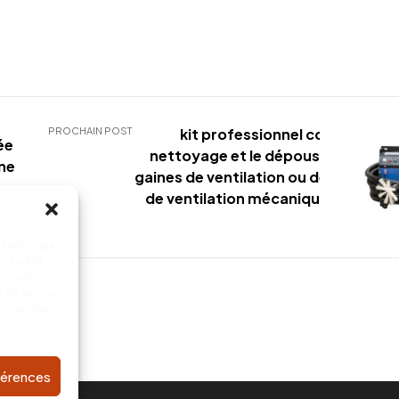
PROCHAIN POST
kit professionnel conçu pour l
ée
nettoyage et le dépoussiérage de
Une
gaines de ventilation ou des conduit
spection
de ventilation mécanique contrôlé
(VMC
 telles que
. Le fait
s telles
t de ne pas
ur certaines
éférences