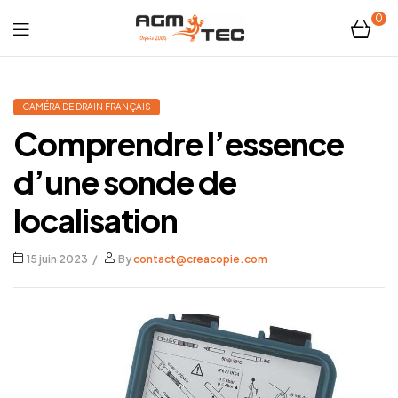
0
Tubicam®
XL
CAMÉRA DE DRAIN FRANÇAIS
Comprendre l’essence
–
d’une sonde de
Caméra
localisation
d'inspection
15 juin 2023
By
contact@creacopie.com
Ø50
mm