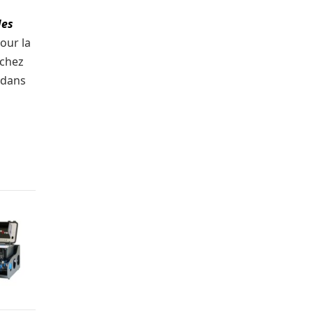
des
our la
 chez
 dans