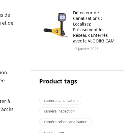
Détecteur de
es de
Canalisations :
e et de
Localisez
Précisément les
Réseaux Enterrés
avec le VLOC®3 CAM
13 janvier 2025
tion
Product tags
vée
caméra canalisation
ter à
d’accès
caméra inspection
caméra robot canalisation
robot caméra