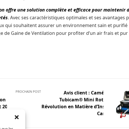
on offre une solution complète et efficace pour maintenir 
etés
. Avec ses caractéristiques optimales et ses avantages p
r ceux qui souhaitent assurer un environnement sain et purifié
e de Gaine de Ventilation pour profiter d’un air frais et pur
PROCHAIN POST
Avis client : Caméra Poussée
on :
Tubicam® Mini Rotative – Une
t 2023
Révolution en Matière d’Inspection de
Canalisations
s que les