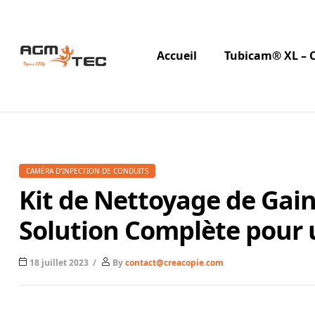
Accueil
Tubicam® XL – 
Tubicam®
XL
–
CAMÉRA D'INPECTION DE CONDUITS
Caméra
Kit de Nettoyage de Gain
d'inspection
Solution Complète pour u
Ø50
18 juillet 2023
By
contact@creacopie.com
mm