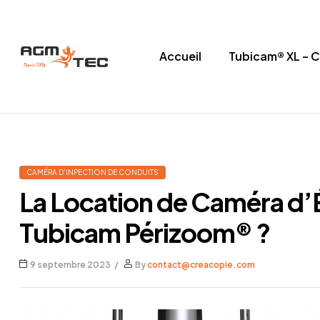
Accueil
Tubicam® XL – 
Tubicam®
XL
–
CAMÉRA D'INPECTION DE CONDUITS
Caméra
La Location de Caméra d’É
d'inspection
Tubicam Périzoom® ?
Ø50
9 septembre 2023
By
contact@creacopie.com
mm
Caméra