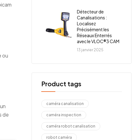
ubicam
Détecteur de
Canalisations :
Localisez
Précisément les
Réseaux Enterrés
avec le VLOC®3 CAM
13 janvier 2025
e ou
Product tags
caméra canalisation
 un
s de
caméra inspection
caméra robot canalisation
robot caméra