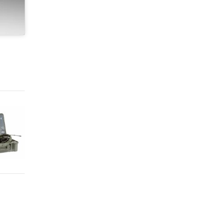
a
a
2