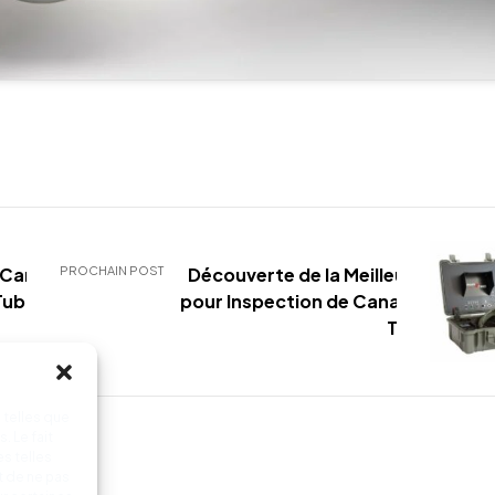
e Caméra
PROCHAIN POST
Découverte de la Meilleure Camér
 Tubicam
pour Inspection de Canalisation : L
Tubicam R2
 telles que
. Le fait
s telles
t de ne pas