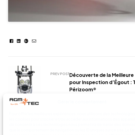
Facebook
Linkedin
Google+
E-
mail
PREV POST
Découverte de la Meilleur
pour Inspection d’Égout :
Périzoom®
Gérer le consentement
Pour offrir les meilleures expériences, nous utilisons des technologies
les cookies pour stocker et/ou accéder aux informations des appareils
de consentir à ces technologies nous permettra de traiter des donnée
que le comportement de navigation ou les ID uniques sur ce site. Le fai