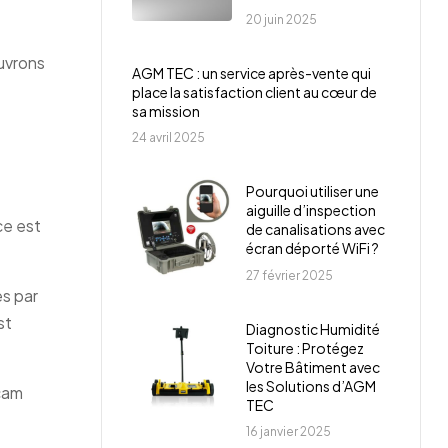
20 juin 2025
ouvrons
AGM TEC : un service après-vente qui
place la satisfaction client au cœur de
sa mission
24 avril 2025
Pourquoi utiliser une
aiguille d’inspection
ce est
de canalisations avec
écran déporté WiFi ?
27 février 2025
es par
st
Diagnostic Humidité
Toiture : Protégez
Votre Bâtiment avec
les Solutions d’AGM
icam
TEC
16 janvier 2025