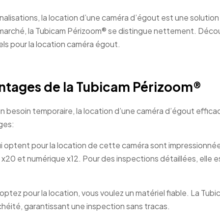
alisations, la location d’une caméra d’égout est une solution
le marché, la Tubicam Périzoom® se distingue nettement. Déc
els pour la location caméra égout.
antages de la Tubicam Périzoom®
un besoin temporaire, la location d’une caméra d’égout effica
ges:
i optent pour la location de cette caméra sont impressionné
20 et numérique x12. Pour des inspections détaillées, elle e
ptez pour la location, vous voulez un matériel fiable. La Tub
éité, garantissant une inspection sans tracas.