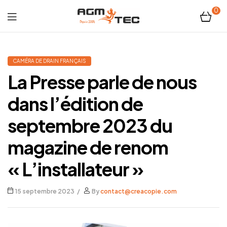
0
Tubicam®
XL
CAMÉRA DE DRAIN FRANÇAIS
La Presse parle de nous
–
dans l’édition de
Caméra
septembre 2023 du
d'inspection
magazine de renom
Ø50
« L’installateur »
mm
15 septembre 2023
By
contact@creacopie.com