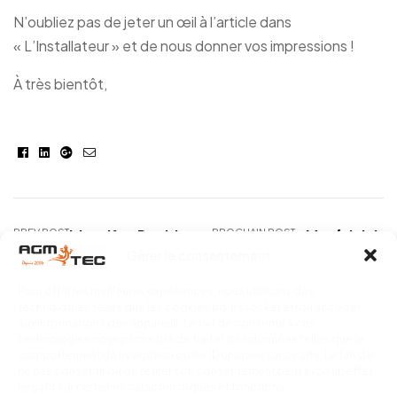
N’oubliez pas de jeter un œil à l’article dans
« L’Installateur » et de nous donner vos impressions !
À très bientôt,
Facebook
Linkedin
Google+
E-
mail
PREV POST
Identifier Rapidement
PROCHAIN POST
Matériel de
Gérer le consentement
et Sans Dégâts les
de gaine de v
Fuites d’Eau grâce aux
Pour offrir les meilleures expériences, nous utilisons des
Techniques Modernes
technologies telles que les cookies pour stocker et/ou accéder
aux informations des appareils. Le fait de consentir à ces
technologies nous permettra de traiter des données telles que le
comportement de navigation ou les ID uniques sur ce site. Le fait de
ne pas consentir ou de retirer son consentement peut avoir un effet
négatif sur certaines caractéristiques et fonctions.