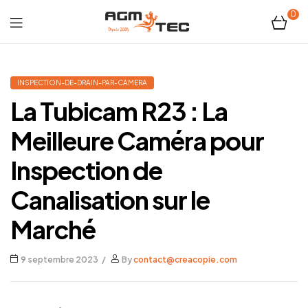
0
Tubicam®
XL
INSPECTION-DE-DRAIN-PAR-CAMERA
La Tubicam R23 : La
–
Meilleure Caméra pour
Caméra
Inspection de
d'inspection
Canalisation sur le
Ø50
Marché
mm
9 septembre 2023
By
contact@creacopie.com