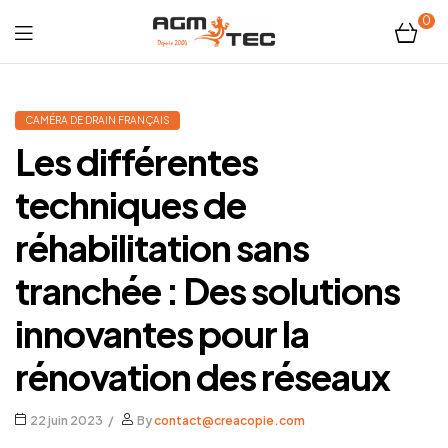
0
Tubicam®
XL
CAMÉRA DE DRAIN FRANÇAIS
Les différentes
–
techniques de
Caméra
réhabilitation sans
d'inspection
tranchée : Des solutions
Ø50
innovantes pour la
mm
rénovation des réseaux
22 juin 2023
By
contact@creacopie.com