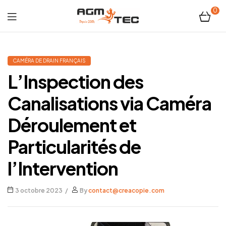
0
Tubicam®
XL
CAMÉRA DE DRAIN FRANÇAIS
L’Inspection des
–
Canalisations via Caméra
Caméra
Déroulement et
d'inspection
Particularités de
Ø50
l’Intervention
mm
3 octobre 2023
By
contact@creacopie.com