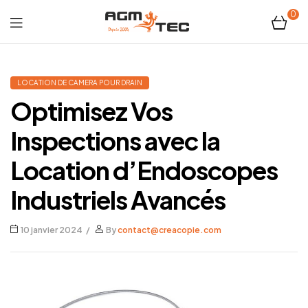
0
Tubicam®
XL
LOCATION DE CAMERA POUR DRAIN
Optimisez Vos
–
Inspections avec la
Caméra
Location d’Endoscopes
d'inspection
Industriels Avancés
Ø50
10 janvier 2024
By
contact@creacopie.com
mm