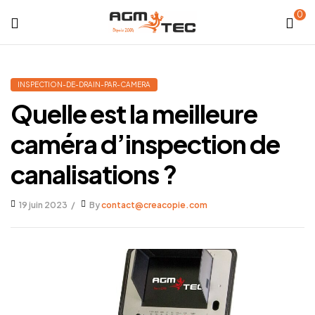
0
Tubicam®
XL
INSPECTION-DE-DRAIN-PAR-CAMERA
Quelle est la meilleure
–
caméra d’inspection de
Caméra
canalisations ?
d'inspection
19 juin 2023
By
contact@creacopie.com
Ø50
mm