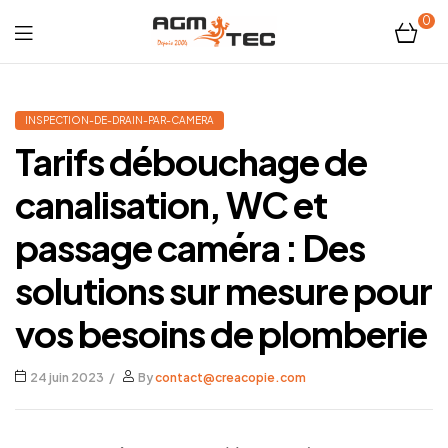
0
Tubicam®
XL
INSPECTION-DE-DRAIN-PAR-CAMERA
Tarifs débouchage de
–
canalisation, WC et
Caméra
passage caméra : Des
d'inspection
solutions sur mesure pour
Ø50
vos besoins de plomberie
mm
24 juin 2023
By
contact@creacopie.com