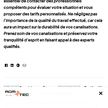
essentiel de contacter des professionnels
compétents pour évaluer votre situation et vous
proposer des tarifs personnalisés. Ne négligez pas
l’importance de la qualité du travail effectué, car cela
aura un impact sur la durabilité de vos canalisations.
Prenez soin de vos canalisations et préservez votre
tranquillité d’esprit en faisant appel à des experts
qualifiés.
Facebook
Linkedin
Google+
E-
mail
PREV POST
Combien coûte le
PROCHAIN POST
Tarifs débo
Gérer le consentement
débouchage de
canalisat
canalisation – Tarifs
passage camé
Pour offrir les meilleures expériences, nous utilisons des
2023
dev
technologies telles que les cookies pour stocker et/ou accéder