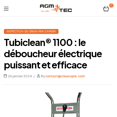
0
Tubicam®
XL
INSPECTION-DE-DRAIN-PAR-CAMERA
Tubiclean® 1100 : le
–
déboucheur électrique
Caméra
puissant et efficace
d'inspection
26 janvier 2024
By
contact@creacopie.com
Ø50
mm