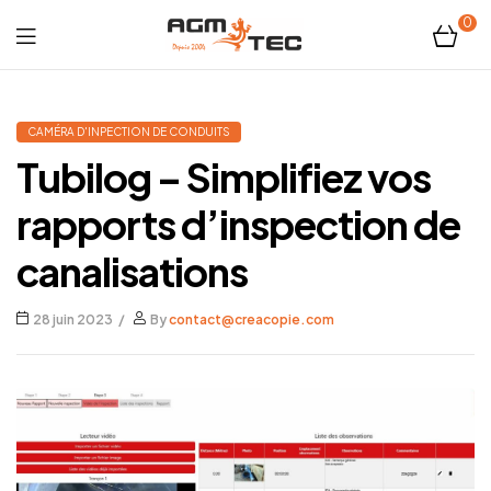
0
Tubicam®
XL
CAMÉRA D'INPECTION DE CONDUITS
Tubilog – Simplifiez vos
–
rapports d’inspection de
Caméra
canalisations
d'inspection
28 juin 2023
By
contact@creacopie.com
Ø50
mm