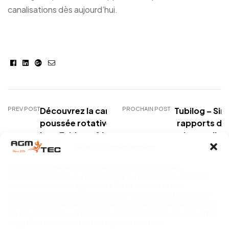
canalisations dès aujourd’hui.
Facebook
Linkedin
Google+
E-
mail
PREV POST
Découvrez la
caméra
PROCHAIN POST
Tubilog – Sim
poussée rotative sur
rapports d’
jonc
Tubicam® Mini
de canalisa
Gérer le consentement
Rotative pour une
une efficacit
inspection précise des
Pour offrir les meilleures expériences, nous utilisons des
canalisations
technologies telles que les cookies pour stocker et/ou accéder
aux informations des appareils. Le fait de consentir à ces
technologies nous permettra de traiter des données telles que le
comportement de navigation ou les ID uniques sur ce site. Le fait de
ne pas consentir ou de retirer son consentement peut avoir un effet
négatif sur certaines caractéristiques et fonctions.