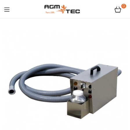
0
Tubicam®
XL
–
Caméra
d'inspection
Ø50
mm