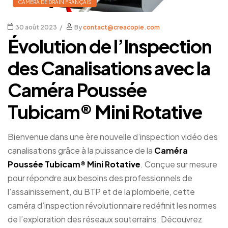
CAMÉRA DE DRAIN FRANÇAIS
30 août 2023
By
contact@creacopie.com
Évolution de l’Inspection
des Canalisations avec la
Caméra Poussée
Tubicam® Mini Rotative
Bienvenue dans une ère nouvelle d’inspection vidéo des
canalisations grâce à la puissance de la
Caméra
Poussée Tubicam® Mini Rotative
. Conçue sur mesure
pour répondre aux besoins des professionnels de
l’assainissement, du BTP et de la plomberie, cette
caméra d’inspection révolutionnaire redéfinit les normes
de l’exploration des réseaux souterrains. Découvrez