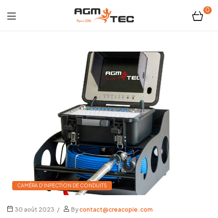
0
Tubicam®
XL
–
Caméra
d'inspection
Ø50
mm
CAMÉRA D'INPECTION DE CONDUITS
30 août 2023
By
contact@creacopie.com