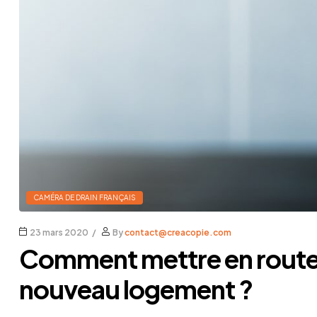
de
canalisation
AGM
TEC
CAMÉRA DE DRAIN FRANÇAIS
23 mars 2020
By
contact@creacopie.com
Comment mettre en route l’
nouveau logement ?