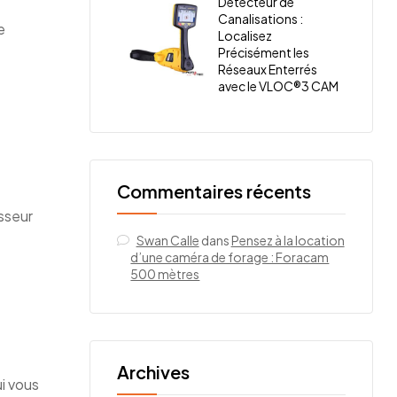
Détecteur de
Canalisations :
e
Localisez
Précisément les
Réseaux Enterrés
avec le VLOC®3 CAM
Commentaires récents
isseur
Swan Calle
dans
Pensez à la location
d’une caméra de forage : Foracam
500 mètres
Archives
i vous