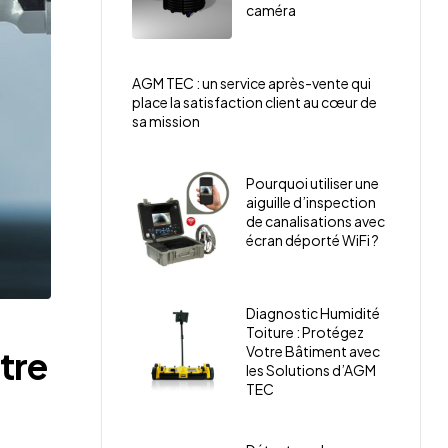
caméra
AGM TEC : un service après-vente qui
place la satisfaction client au cœur de
sa mission
Pourquoi utiliser une
aiguille d’inspection
de canalisations avec
écran déporté WiFi ?
Diagnostic Humidité
Toiture : Protégez
Votre Bâtiment avec
tre
les Solutions d’AGM
TEC