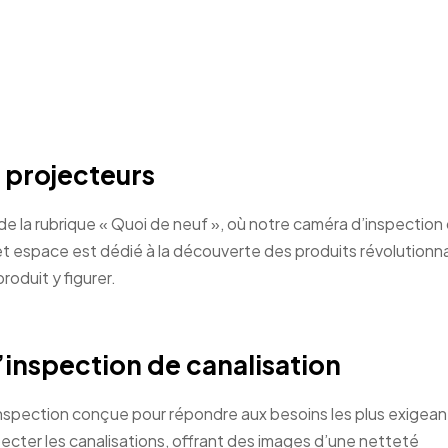
s projecteurs
e la rubrique « Quoi de neuf », où notre caméra d’inspection
et espace est dédié à la découverte des produits révolutionna
oduit y figurer.
’inspection de canalisation
inspection conçue pour répondre aux besoins les plus exigea
pecter les canalisations, offrant des images d’une netteté