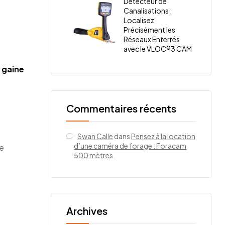
Détecteur de
Canalisations :
Localisez
Précisément les
Réseaux Enterrés
avec le VLOC®3 CAM
 gaine
Commentaires récents
Swan Calle
dans
Pensez à la location
d’une caméra de forage : Foracam
ne
500 mètres
Archives