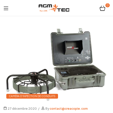
0
Tubicam®
XL
–
Caméra
d'inspection
Ø50
mm
CAMÉRA D'INPECTION DE CONDUITS
27 décembre 2020
By
contact@creacopie.com