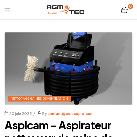
0
Tubicam®
XL
–
Caméra
d'inspection
Ø50
NETTOYAGE GAINES DE VENTILATION
mm
20 juin 2025
By
contact@creacopie.com
Aspicam – Aspirateur