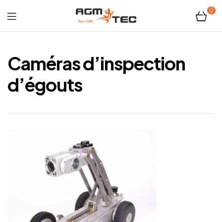
0
Tubicam®
XL
Caméras d’inspection
–
d’égouts
Caméra
d'inspection
Ø50
mm