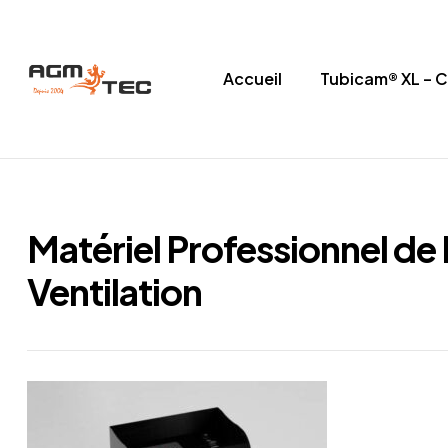
Accueil
Tubicam® XL – 
Tubicam®
XL
–
Matériel Professionnel de
Caméra
Ventilation
d'inspection
Ø50
mm
Caméra