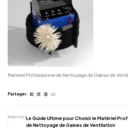
de
canalisation
AGM
TEC
Matériel Professionnel de Nettoyage de Gaines de Ventil
Facebook
Linkedin
Google+
E-
Partager:
mail
PREV POST
Le Guide Ultime pour Choisir le Matériel Pro
de Nettoyage de Gaines de Ventilation