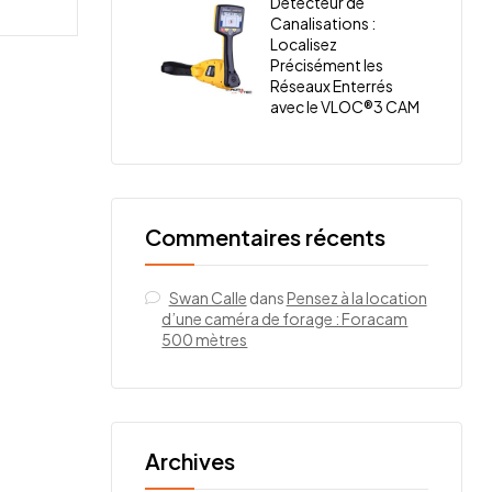
Détecteur de
Canalisations :
Localisez
Précisément les
Réseaux Enterrés
avec le VLOC®3 CAM
Commentaires récents
Swan Calle
dans
Pensez à la location
d’une caméra de forage : Foracam
500 mètres
Archives