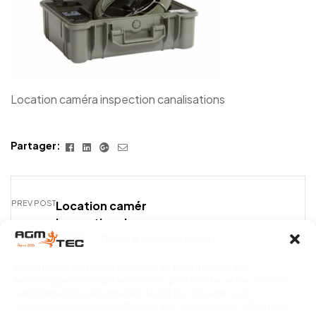
Location caméra inspection canalisations
Facebook
Linkedin
Google+
E-
Partager:
mail
PREV POST
Location caméra
inspection de
Gérer le consentement
canalisations : la
solution idéale pour vos
Pour offrir les meilleures expériences, nous utilisons des
travaux ponctuels
technologies telles que les cookies pour stocker et/ou accéder
aux informations des appareils. Le fait de consentir à ces
technologies nous permettra de traiter des données telles que le