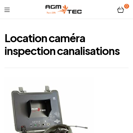
0
Tubicam®
XL
Location caméra
–
inspection canalisations
Caméra
d'inspection
Ø50
mm