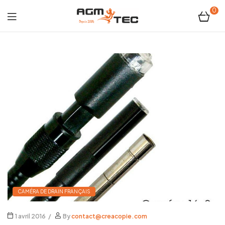
0
Tubicam®
XL
–
Caméra
d'inspection
Ø50
mm
CAMÉRA DE DRAIN FRANÇAIS
1 avril 2016
By
contact@creacopie.com