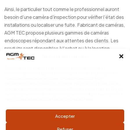
Ainsi, le particulier tout comme le professionnel auront
besoin d’une caméra d’inspection pour vérifier l’état des
installations ou localiser une fuite. Fabricant de caméras,
AGM TEC propose plusieurs gammes de caméras
endoscopes répondant aux attentes des clients. Les
produits sont disponibles à l’achat ou à la location.
Gérer le consentement
+
LIRE PLUS
Pour offrir les meilleures expériences, nous utilisons des
technologies telles que les cookies pour stocker et/ou accéder
aux informations des appareils. Le fait de consentir à ces
technologies nous permettra de traiter des données telles que le
comportement de navigation ou les ID uniques sur ce site. Le fait de
ne pas consentir ou de retirer son consentement peut avoir un effet
négatif sur certaines caractéristiques et fonctions.
Accepter
Coppyright © 2026
Tubicam® XL - Caméra
Refuser
d'inspection Ø50 mm
. Tous Droits Réservés.