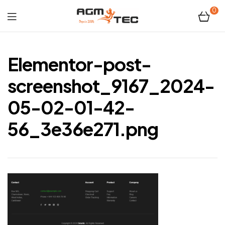
0
Tubicam®
XL
Elementor-post-
–
screenshot_9167_2024-
05-02-01-42-
Caméra
56_3e36e271.png
d'inspection
Ø50
mm