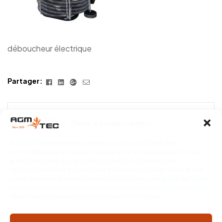
déboucheur électrique
Facebook
Linkedin
Google+
E-
Partager:
mail
Gérer le consentement
PREV POST
Tubiclean® 1100 : le
déboucheur électrique
Pour offrir les meilleures expériences, nous utilisons des
puissant et efficace
technologies telles que les cookies pour stocker et/ou accéder
aux informations des appareils. Le fait de consentir à ces
technologies nous permettra de traiter des données telles que le
comportement de navigation ou les ID uniques sur ce site. Le fait de
ne pas consentir ou de retirer son consentement peut avoir un effet
négatif sur certaines caractéristiques et fonctions.