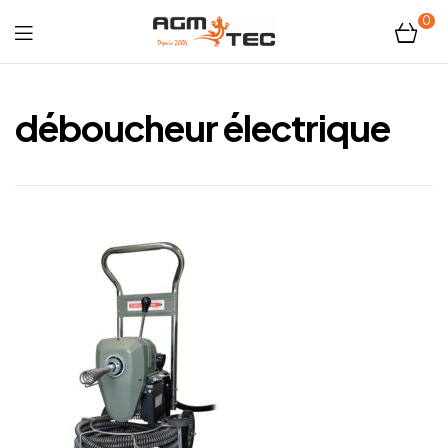
0
Tubicam®
XL
déboucheur électrique
–
Caméra
d'inspection
Ø50
mm