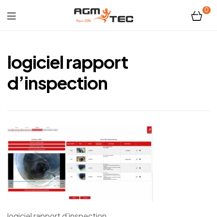
0
Tubicam®
XL
logiciel rapport
–
d’inspection
Caméra
d'inspection
Ø50
mm
logiciel rapport d’inspection