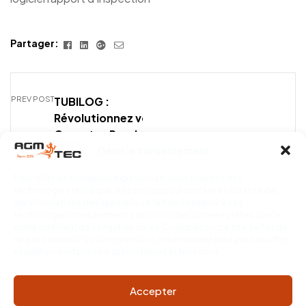
Facebook
Linkedin
Google+
E-
Partager:
mail
PREV POST
TUBILOG :
Révolutionnez vos
Comptes Rendus
Gérer le consentement
d’Inspection avec
notre Logiciel d’Édition
Pour offrir les meilleures expériences, nous utilisons des
de Rapport
technologies telles que les cookies pour stocker et/ou accéder
aux informations des appareils. Le fait de consentir à ces
technologies nous permettra de traiter des données telles que le
comportement de navigation ou les ID uniques sur ce site. Le fait de
ne pas consentir ou de retirer son consentement peut avoir un effet
négatif sur certaines caractéristiques et fonctions.
Accepter