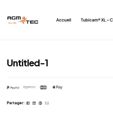
Accueil
Tubicam® XL – 
Tubicam®
XL
–
Untitled-1
Caméra
d'inspection
Ø50
mm
Facebook
Linkedin
Google+
E-
Partager:
mail
Caméra