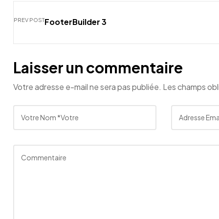
de
canalisation
PREV POST
FooterBuilder 3
AGM
TEC
Laisser un commentaire
Votre adresse e-mail ne sera pas publiée.
Les champs obl