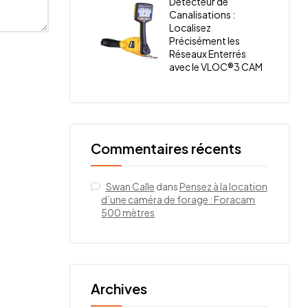
Détecteur de
Canalisations :
Localisez
Précisément les
Réseaux Enterrés
avec le VLOC®3 CAM
Commentaires récents
Swan Calle
dans
Pensez à la location
d’une caméra de forage : Foracam
500 mètres
Archives